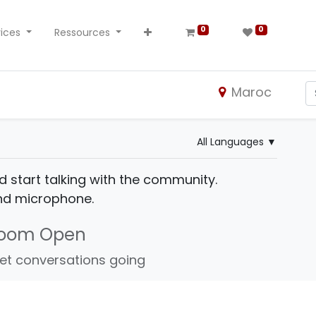
0
0
ices
Ressources
Maroc
All Languages
▼
d start talking with the community.
and microphone.
Room Open
et conversations going