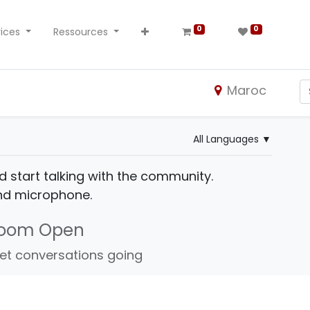
0
0
ices
Ressources
Maroc
All Languages
▼
d start talking with the community.
and microphone.
Room Open
et conversations going