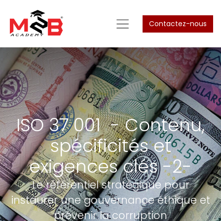
Contactez-nous
ISO 37 001 - Contenu,
spécificités et
exigences clés -2-
Le référentiel stratégique pour
instaurer une gouvernance éthique et
prévenir la corruption