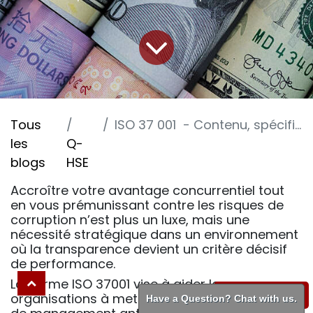
Tous
ISO 37 001 - Contenu, spécificités et exigences clés -2-
les
Q-
blogs
HSE
Accroître votre avantage concurrentiel tout
en vous prémunissant contre les risques de
corruption n’est plus un luxe, mais une
nécessité stratégique dans un environnement
où la transparence devient un critère décisif
de performance.
La norme ISO 37001 vise à aider les
WhatsApp
organisations à mettre en place un système
Have a Question? Chat with us.