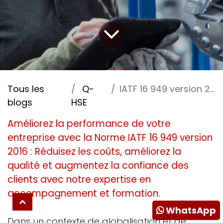
Tous les
Q-
IATF 16 949 version 2016
blogs
HSE
Améliorez la performance de votre
entreprise avec la Norme IATF 16 949 version
2016 : Réduisez les coûts, améliorez la
qualité et augmentez la confiance des
clients avec notre expertise en
accompagnement et formation.
WhatsApp
Dans un contexte de globalisation et de