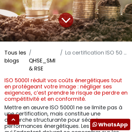
Tous les
La certification ISO 50 001 version 2018 -6-
blogs
QHSE_SMI
& RSE
ISO 50001 réduit vos coûts énergétiques tout
en protégeant votre image : négliger ses
exigences, c’est prendre le risque de perdre en
compétitivité et en conformité.
Mettre en œuvre ISO 50001 ne se limite pas à
une certification, mais constitue une
démarche structurante pour sécuriser vos
WhatsApp
performances énergétiques. Les entreprises