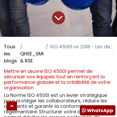
Tous
ISO 45001 vs 2018 - Les dix erreurs qui freinent la mise en œuvre -5-
les
QHSE_SMI
blogs
& RSE
Mettre en œuvre ISO 45001 permet de
sécuriser vos équipes tout en renforçant la
performance globale et la crédibilité de votre
organisation.
La Norme ISO 45001 est un levier stratégique
pour protéger les collaborateurs, réduire les
accidents et garantir la conformité
WhatsApp
réglementaire. Structurer votre démarche