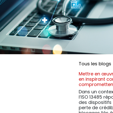
Tous les blogs
Mettre en œuvr
en inspirant co
compromettent 
Dans un contex
l’ISO 13485 rép
des dispositif
perte de crédib
blocages liés à