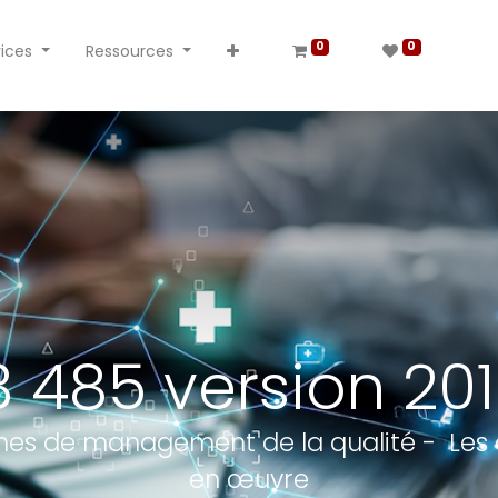
0
0
ices
Ressources
3 485 version 20
es de management de la qualité - Les di
en œuvre