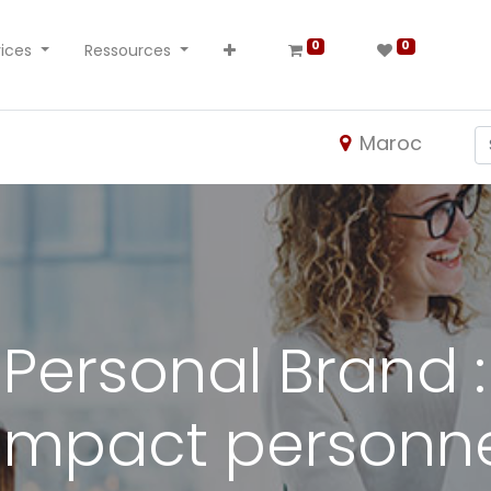
0
0
ices
Ressources
Maroc
Personal Brand 
'impact personn