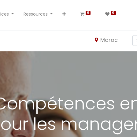
0
0
ices
Ressources
Maroc
Compétences en
our les manage