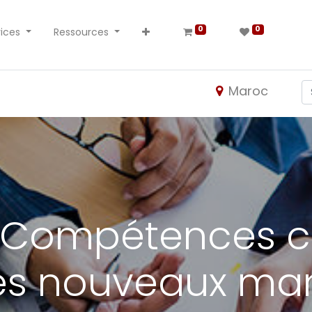
0
0
ices
Ressources
Maroc
 Compétences 
les nouveaux ma